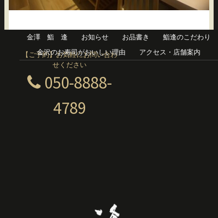
金澤 鮨 逢
お知らせ
お品書き
鮨逢のこだわり
金沢のお寿司がおいしい理由
アクセス・店舗案内
【ご予約】お気軽にお問い合わ
せください
050-8888-
4789