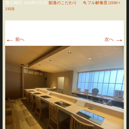
公開日:
2024年5月7日
鮨逢のこだわり
フル解像度 (2560 ×
移
1920)
動
←
→
前へ
次へ