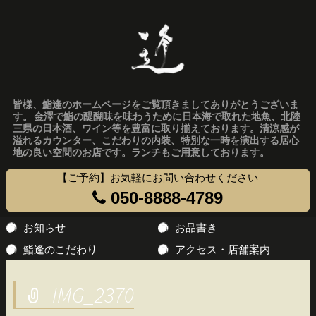
皆様、鮨逢のホームページをご覧頂きましてありがとうございま
す。 金澤で鮨の醍醐味を味わうために日本海で取れた地魚、北陸
三県の日本酒、ワイン等を豊富に取り揃えております。清涼感が
溢れるカウンター、こだわりの内装、特別な一時を演出する居心
地の良い空間のお店です。ランチもご用意しております。
【ご予約】お気軽にお問い合わせください
050-8888-4789
コ
お知らせ
お品書き
ン
鮨逢のこだわり
アクセス・店舗案内
テ
ン
IMG_2370
ツ
へ