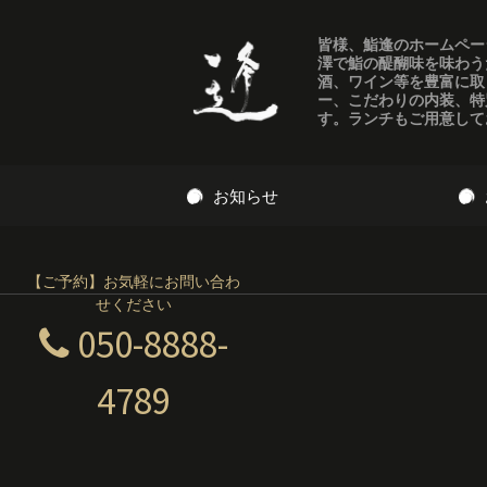
皆様、鮨逢のホームペー
澤で鮨の醍醐味を味わう
酒、ワイン等を豊富に取
ー、こだわりの内装、特
す。ランチもご用意して
コ
お知らせ
ン
テ
ン
1768122780715
ツ
【ご予約】お気軽にお問い合わ
せください
へ
公開日:
2026年1月15日
2026年 1月 本年もよろしく
050-8888-
移
動
4789