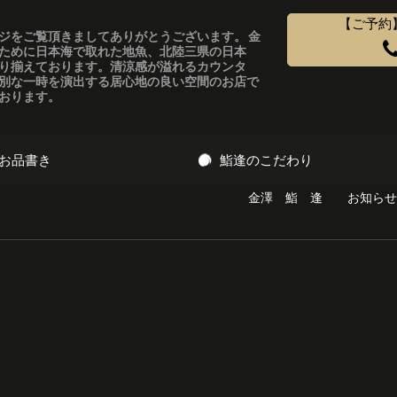
【ご予約
ジをご覧頂きましてありがとうございます。 金
ために日本海で取れた地魚、北陸三県の日本
り揃えております。清涼感が溢れるカウンタ
別な一時を演出する居心地の良い空間のお店で
おります。
お品書き
鮨逢のこだわり
金澤 鮨 逢
お知らせ
お願いいたします。
フル解像度
(720 × 1280)