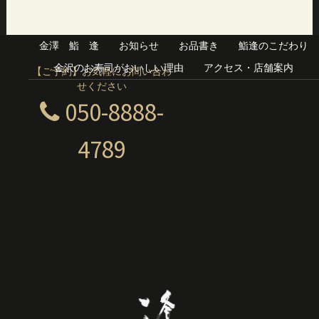
金澤 鮨 逢
お知らせ
お品書き
鮨逢のこだわり
金沢のお寿司がおいしい理由
アクセス・店舗案内
【ご予約】お気軽にお問い合わ
せください
050-8888-
4789