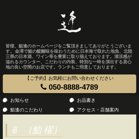
皆様、鮨逢のホームページをご覧頂きましてありがとうございま
す。 金澤で鮨の醍醐味を味わうために日本海で取れた地魚、北陸
三県の日本酒、ワイン等を豊富に取り揃えております。清涼感が
溢れるカウンター、こだわりの内装、特別な一時を演出する居心
地の良い空間のお店です。ランチもご用意しております。
【ご予約】お気軽にお問い合わせください
050-8888-4789
コ
お知らせ
お品書き
ン
鮨逢のこだわり
アクセス・店舗案内
テ
ン
（鮨 櫂）
ツ
へ