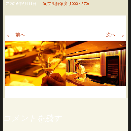
2016年6月11日
フル解像度 (1000 × 370)
移
動
←
→
前へ
次へ
コメントを残す