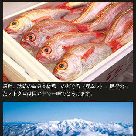
最近、話題の白身高級魚「のどぐろ（赤ムツ）」脂がのっ
たノドグロは口の中で一瞬でとろけます。