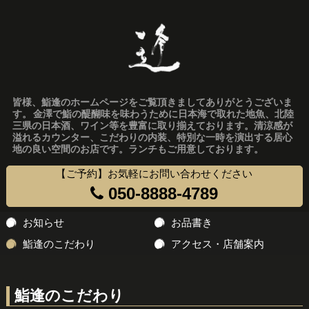
皆様、鮨逢のホームページをご覧頂きましてありがとうございま
す。 金澤で鮨の醍醐味を味わうために日本海で取れた地魚、北陸
三県の日本酒、ワイン等を豊富に取り揃えております。清涼感が
溢れるカウンター、こだわりの内装、特別な一時を演出する居心
地の良い空間のお店です。ランチもご用意しております。
【ご予約】お気軽にお問い合わせください
050-8888-4789
コ
お知らせ
お品書き
ン
鮨逢のこだわり
アクセス・店舗案内
テ
ン
ツ
鮨逢のこだわり
へ