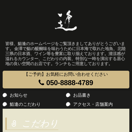
皆様、鮨逢のホームページをご覧頂きましてありがとうございま
す。 金澤で鮨の醍醐味を味わうために日本海で取れた地魚、北陸
三県の日本酒、ワイン等を豊富に取り揃えております。清涼感が
溢れるカウンター、こだわりの内装、特別な一時を演出する居心
地の良い空間のお店です。ランチもご用意しております。
【ご予約】お気軽にお問い合わせください
050-8888-4789
コ
お知らせ
お品書き
ン
鮨逢のこだわり
アクセス・店舗案内
テ
ン
こだわり
ツ
へ