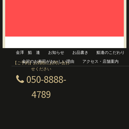
金澤 鮨 逢
お知らせ
お品書き
鮨逢のこだわり
金沢のお寿司がおいしい理由
アクセス・店舗案内
【ご予約】お気軽にお問い合わ
せください
050-8888-
4789