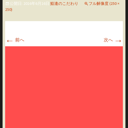
公開日:
2016年6月16日
鮨逢のこだわり
フル解像度 (250 ×
移
250)
動
←
→
前へ
次へ