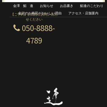
金澤 鮨 逢
お知らせ
お品書き
鮨逢のこだわり
金沢のお寿司がおいしい理由
アクセス・店舗案内
【ご予約】お気軽にお問い合わ
せください
050-8888-
4789