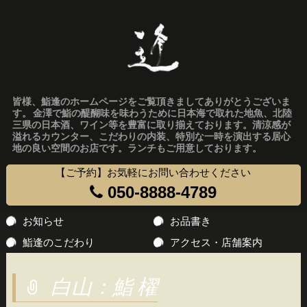
皆様、鮨逢のホームページをご覧頂きましてありがとうございま
す。 金澤で鮨の醍醐味を味わうために日本海で取れた地魚、北陸
三県の日本酒、ワイン等を豊富に取り揃えております。清涼感が
溢れるカウンター、こだわりの内装、特別な一時を演出する居心
地の良い空間のお店です。ランチもご用意しております。
【ご予約】お気軽にお問い合わせください
050-8888-4789
コ
お知らせ
お品書き
ン
鮨逢のこだわり
アクセス・店舗案内
テ
ン
白山：鮨 櫂
ツ
へ