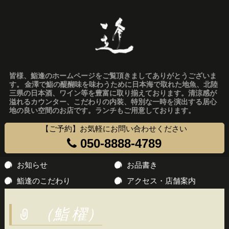
皆様、鮨逢のホームページをご覧頂きましてありがとうございま
す。 金澤で鮨の醍醐味を味わうために日本海で取れた地魚、北陸
三県の日本酒、ワイン等を豊富に取り揃えております。清涼感が
溢れるカウンター、こだわりの内装、特別な一時を演出する居心
地の良い空間のお店です。ランチもご用意しております。
【ご予約】お気軽にお問い合わせください
050-8888-4789
コ
お知らせ
お品書き
ン
鮨逢のこだわり
アクセス・店舗案内
テ
ン
（鮨 櫂）
ツ
へ