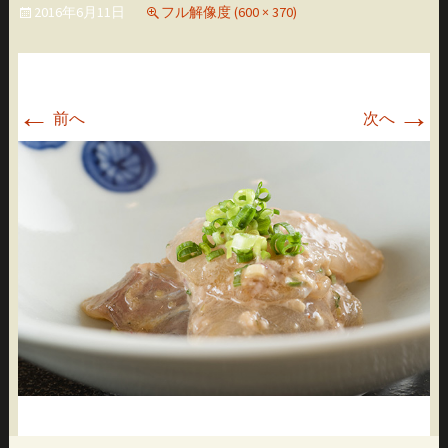
2016年6月11日
フル解像度 (600 × 370)
移
動
←
→
前へ
次へ