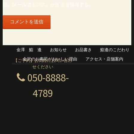
前、メールアドレス、サイトを保存する。
金澤 鮨 逢
お知らせ
お品書き
鮨逢のこだわり
金沢のお寿司がおいしい理由
アクセス・店舗案内
【ご予約】お気軽にお問い合わ
せください
050-8888-
4789