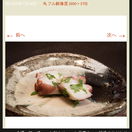
2016年7月26日
フル解像度 (600 × 370)
移
動
←
→
前へ
次へ