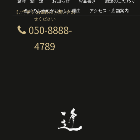
金澤 鮨 逢
お知らせ
お品書き
鮨逢のこだわり
金沢のお寿司がおいしい理由
アクセス・店舗案内
【ご予約】お気軽にお問い合わ
せください
050-8888-
4789