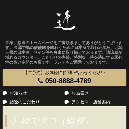
皆様、鮨逢のホームページをご覧頂きましてありがとうございま
す。 金澤で鮨の醍醐味を味わうために日本海で取れた地魚、北陸
三県の日本酒、ワイン等を豊富に取り揃えております。清涼感が
溢れるカウンター、こだわりの内装、特別な一時を演出する居心
地の良い空間のお店です。ランチもご用意しております。
【ご予約】お気軽にお問い合わせください
050-8888-4789
コ
お知らせ
お品書き
ン
鮨逢のこだわり
アクセス・店舗案内
テ
ン
ゆでタコ（鮨 櫂）
ツ
へ