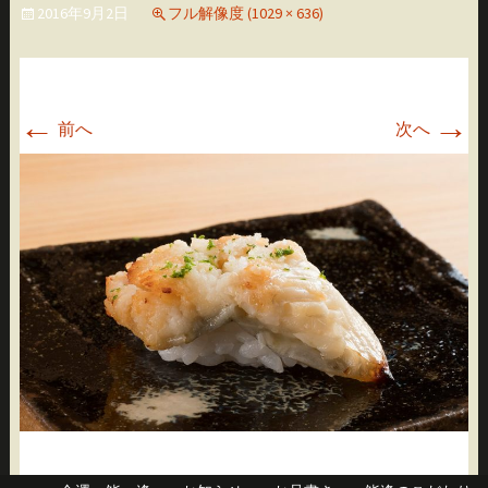
2016年9月2日
フル解像度 (1029 × 636)
移
動
←
→
前へ
次へ