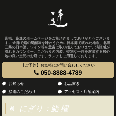
皆様、鮨逢のホームページをご覧頂きましてありがとうございま
す。 金澤で鮨の醍醐味を味わうために日本海で取れた地魚、北陸
三県の日本酒、ワイン等を豊富に取り揃えております。清涼感が
溢れるカウンター、こだわりの内装、特別な一時を演出する居心
地の良い空間のお店です。ランチもご用意しております。
【ご予約】お気軽にお問い合わせください
050-8888-4789
コ
お知らせ
お品書き
ン
鮨逢のこだわり
アクセス・店舗案内
テ
ン
にぎり：鮨 櫂
ツ
へ