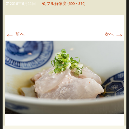
2016年6月11日
フル解像度 (600 × 370)
移
動
←
→
前へ
次へ