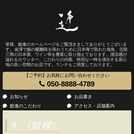
皆様、鮨逢のホームページをご覧頂きましてありがとうございま
す。 金澤で鮨の醍醐味を味わうために日本海で取れた地魚、北陸
三県の日本酒、ワイン等を豊富に取り揃えております。清涼感が
溢れるカウンター、こだわりの内装、特別な一時を演出する居心
地の良い空間のお店です。ランチもご用意しております。
【ご予約】お気軽にお問い合わせください
050-8888-4789
コ
お知らせ
お品書き
ン
鮨逢のこだわり
アクセス・店舗案内
テ
ン
（鮨 櫂）
ツ
へ