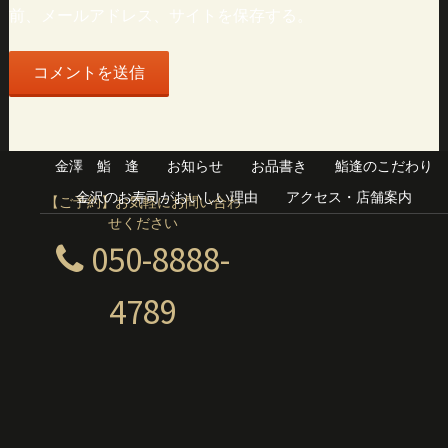
前、メールアドレス、サイトを保存する。
金澤 鮨 逢
お知らせ
お品書き
鮨逢のこだわり
金沢のお寿司がおいしい理由
アクセス・店舗案内
【ご予約】お気軽にお問い合わ
せください
050-8888-
4789