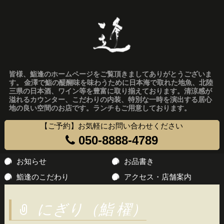
皆様、鮨逢のホームページをご覧頂きましてありがとうございま
す。 金澤で鮨の醍醐味を味わうために日本海で取れた地魚、北陸
三県の日本酒、ワイン等を豊富に取り揃えております。清涼感が
溢れるカウンター、こだわりの内装、特別な一時を演出する居心
地の良い空間のお店です。ランチもご用意しております。
【ご予約】お気軽にお問い合わせください
050-8888-4789
コ
お知らせ
お品書き
ン
鮨逢のこだわり
アクセス・店舗案内
テ
ン
にぎり（鮨 櫂）
ツ
へ