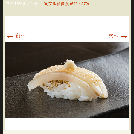
2016年6月11日
フル解像度 (600 × 370)
移
動
←
→
前へ
次へ