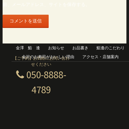
前、メールアドレス、サイトを保存する。
金澤 鮨 逢
お知らせ
お品書き
鮨逢のこだわり
金沢のお寿司がおいしい理由
アクセス・店舗案内
【ご予約】お気軽にお問い合わ
せください
050-8888-
4789