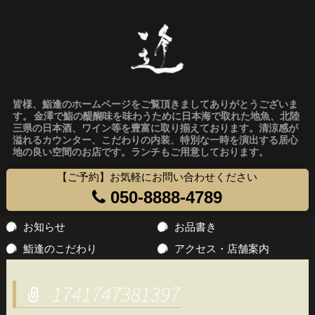
皆様、鮨逢のホームページをご覧頂きましてありがとうございま
す。 金澤で鮨の醍醐味を味わうために日本海で取れた地魚、北陸
三県の日本酒、ワイン等を豊富に取り揃えております。清涼感が
溢れるカウンター、こだわりの内装、特別な一時を演出する居心
地の良い空間のお店です。ランチもご用意しております。
【ご予約】お気軽にお問い合わせください
050-8888-4789
コ
お知らせ
お品書き
ン
鮨逢のこだわり
アクセス・店舗案内
テ
ン
1741747381397
ツ
へ