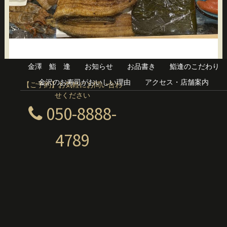
金澤 鮨 逢
お知らせ
お品書き
鮨逢のこだわり
金沢のお寿司がおいしい理由
アクセス・店舗案内
【ご予約】お気軽にお問い合わ
せください
050-8888-
4789