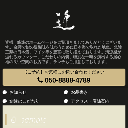
皆様、鮨逢のホームページをご覧頂きましてありがとうございま
す。 金澤で鮨の醍醐味を味わうために日本海で取れた地魚、北陸
三県の日本酒、ワイン等を豊富に取り揃えております。清涼感が
溢れるカウンター、こだわりの内装、特別な一時を演出する居心
地の良い空間のお店です。ランチもご用意しております。
【ご予約】お気軽にお問い合わせください
050-8888-4789
コ
お知らせ
お品書き
ン
鮨逢のこだわり
アクセス・店舗案内
テ
ン
sample
ツ
へ