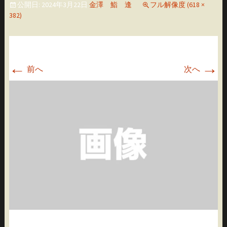
公開日:
2024年3月22日
金澤 鮨 逢
フル解像度 (618 ×
移
382)
動
←
→
前へ
次へ