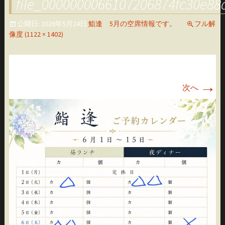
file_0000000066107206874fc30e88
移
動
公開日:
2026年5月24日
鮨逢 5月の空席情報です。
フル解
像度 (1122 × 1402)
→
次へ