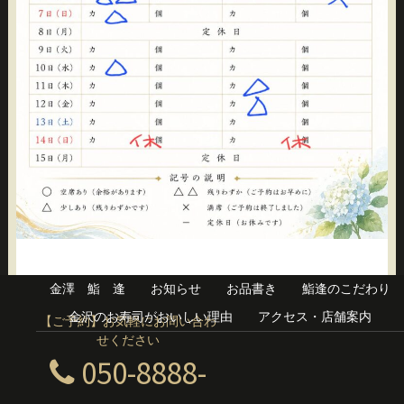
金澤 鮨 逢
お知らせ
お品書き
鮨逢のこだわり
金沢のお寿司がおいしい理由
アクセス・店舗案内
【ご予約】お気軽にお問い合わ
せください
050-8888-