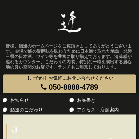
皆様、鮨逢のホームページをご覧頂きましてありがとうございま
す。 金澤で鮨の醍醐味を味わうために日本海で取れた地魚、北陸
三県の日本酒、ワイン等を豊富に取り揃えております。清涼感が
溢れるカウンター、こだわりの内装、特別な一時を演出する居心
地の良い空間のお店です。ランチもご用意しております。
【ご予約】お気軽にお問い合わせください
050-8888-4789
コ
お知らせ
お品書き
ン
鮨逢のこだわり
アクセス・店舗案内
テ
ン
ツ
へ